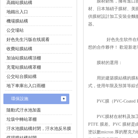
膜材銷售，擁有進口膜材
高鐵站膜結構
材、日本旭硝子膜材
地鐵出入口
供膜材設計加工安裝全麵服務
機場膜結構
器。
公交場站
好色先生污版在线观看
好色先生软件在线下载鋼膜加工
想的合作夥伴！ 歡迎新老客
收費站膜結構
加油站膜結構頂棚
膜材的選用：
充電站膜結構罩棚
公交站台膜結構
用於建築膜結構的膜材，依塗
地下車庫出入口雨棚
式，使用年限及預算等綜合
環保設施
PVC膜（PVC-Coated Po
隨動式汙水池加蓋
PVC膜材在材料及加工上都比
垃圾中轉站罩棚
PTFE 膜差。PVC 膜
汙水池膜結構封閉，汙水池反吊膜
塗以數micron 厚的壓克力樹脂(
煤場膜結構封閉