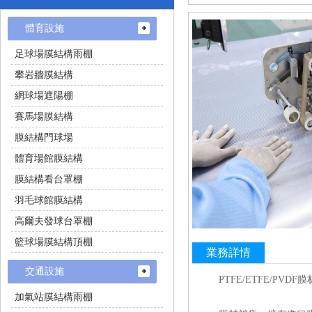
體育設施
足球場膜結構雨棚
攀岩牆膜結構
網球場遮陽棚
賽馬場膜結構
膜結構門球場
體育場館膜結構
膜結構看台罩棚
羽毛球館膜結構
高爾夫發球台罩棚
籃球場膜結構頂棚
業務詳情
交通設施
PTFE/ETFE/PVDF
加氣站膜結構雨棚