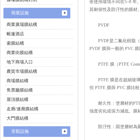
依使用環境不同在5~8 年
其耐侯性及防汙性的膜材
商業設施
商業廣場膜結構
PVDF
帳篷酒店
PVDF是二氟化樹脂（Polyv
索膜結構
PVDF 膜與一般的 PVC 膜比
商業街膜結構
地下商場入口
PTFE 膜（PTFE Coated 
農貿市場膜結構
PTFE 膜是在超細玻璃纖維
商場膜結構
但 PTFE 膜與 PVC 膜比
售票廳膜結構
屋頂膜結構
耐久性：塗層材的PTF
走廊/連廊膜結構
強度劣化或張力減低。膜材顏
大門膜結構
防汙性：因塗層材為聚四
景觀設施