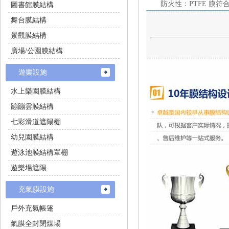
防火性：PTFE 膜
圖書館膜結構
舞台膜結構
景觀膜結構
廣場/公園膜結構
遊樂設施
水上樂園膜結構
蹦蹦雲膜結構
七彩滑道遮陽棚
幼兒園膜結構
遊泳池膜結構罩棚
遊樂場遮陽
充氣膜設施
戶外充氣帳篷
氣膜全封閉煤場