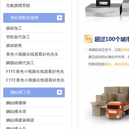
充氣膜體育館
膜結構配套服務
膜材加工
管桁架代加工
膜材銷售
黄色小视频在线观看好色先生
鋼膜結構代加工
PTFE黄色小视频在线观看好色先
生施工
ETFE黄色小视频在线观看好色先
生施工
鋼結構工程
鋼結構樓梯
鋼結構水塔
鋼結構建築橋梁
鋼結構小品