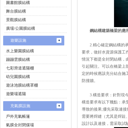
圖書館膜結構
舞台膜結構
景觀膜結構
廣場/公園膜結構
鋼結構建築橋梁的應
遊樂設施
2.精心確定鋼結構的承重基
水上樂園膜結構
要求，做好水資源保護
情況下都是全封閉結構
蹦蹦雲膜結構
引起關注。可以在橋梁
七彩滑道遮陽棚
定的時候應該充分結合施工現
幼兒園膜結構
防撞牆。
遊泳池膜結構罩棚
遊樂場遮陽
3.構造要求：針對
構造要求有以下幾點：承
充氣膜設施
導致的後果;優先采取連接焊
戶外充氣帳篷
需要將焊縫（尤其是焊趾
設計以及連接，需采取試
氣膜全封閉煤場