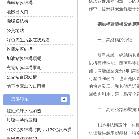
橋梁的使用年限進一步的減少
高鐵站膜結構
作中，提升其安全係數十分必
地鐵出入口
機場膜結構
鋼結構建築橋梁的應
公交場站
好色先生污版在线观看
一、鋼結構的介紹
收費站膜結構
簡單來說，鋼結構其
加油站膜結構頂棚
結構整體性能。隨著科學
充電站膜結構罩棚
如，高層建築充分利
公交站台膜結構
可塑性和韌性，也正是
地下車庫出入口雨棚
的快速發展。和其他普通
回收再利用，這一點完全
環保設施
二、高速公路橋梁施
隨動式汙水池加蓋
垃圾中轉站罩棚
1.焊接結構設計
汙水池膜結構封閉，汙水池反吊膜
求也變得越來越嚴格，
煤場膜結構封閉