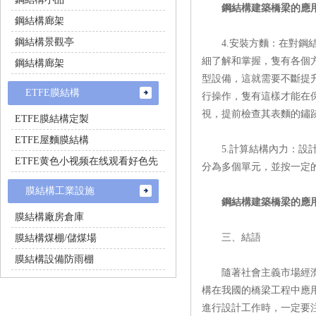
鋼結構建築橋梁的應
鋼結構廊架
鋼結構景觀亭
4.安裝方麵：在對鋼結
細了解和掌握，隻有各
鋼結構廊架
型設備，這就需要不斷提
ETFE膜結構
行操作，隻有這樣才能
視，提前檢查其表麵的鏽
ETFE膜結構定製
ETFE屋麵膜結構
5.計算結構內力：設計
ETFE黄色小视频在线观看好色先
分為多個單元，並按一定的
生
膜結構工業設施
鋼結構建築橋梁的應
膜結構廠房倉庫
三、結語
膜結構煤棚/儲煤場
膜結構設備防雨棚
隨著社會主義市場經濟的發
構在我國的橋梁工程中應用的
進行設計工作時，一定要注意